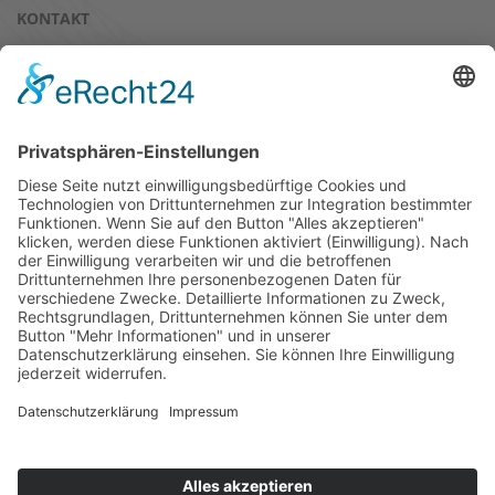
KONTAKT
AUSBILDUNGSBÖRSE & PRAKTIKA
EXTERNE AUSBILDUNG
PRAKTIKA
KURS- UND SEMINARANGEBOT
DOWNLOADS
IMPRESSUM
AZUBI LOGIN
DATENSCHUTZ
HINWEISGEBERSCHUTZ
© 2026 BSW Anlagenbau und Ausbildung GmbH - Alle Rechte
vorbehalten