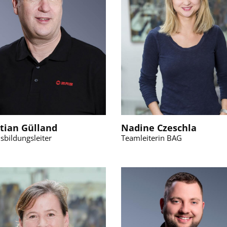
stian Gülland
Nadine Czeschla
usbildungsleiter
Teamleiterin BAG