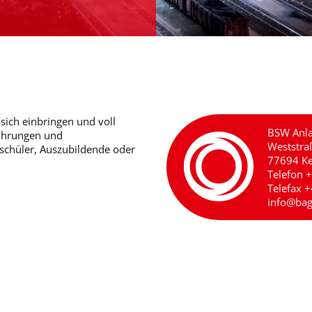
sich einbringen und voll
BSW Anl
fahrungen und
Weststra
schüler, Auszubildende oder
77694 Ke
Telefon 
Telefax 
info@bag