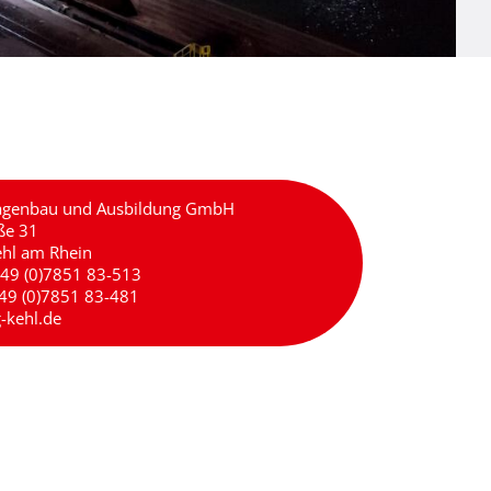
agenbau und Ausbildung GmbH
ße 31
hl am Rhein
+49 (0)7851 83-513
+49 (0)7851 83-481
-kehl.de